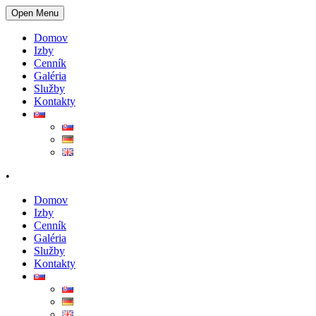
Open Menu
Domov
Izby
Cenník
Galéria
Služby
Kontakty
•
Domov
Izby
Cenník
Galéria
Služby
Kontakty